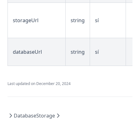
City
Interface
Country
onGetBase64Props
storageUrl
string
sí
Csc
FenextFirebaseConfigProps
Csv
Storage
Date
Date
databaseUrl
string
sí
Enum
Validator
File
Image placeholder
Input
Placeholder
Last updated on
December 20, 2024
Money
User
Number
Svg
Numbercount
Database
Storage
Phone
State