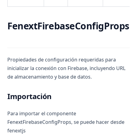
Timezone
Unit
User
FenextFirebaseConfigProps
Error
Badrequest
Databaseerror
Propiedades de configuración requeridas para
Fenextjs
inicializar la conexión con Firebase, incluyendo URL
Filenotfound
de almacenamiento y base de datos.
Forbidden
Internalservererror
Importación
Methodnotallowed
Networkerror
Para importar el componente
FenextFirebaseConfigProps, se puede hacer desde
Notacceptable
fenextjs
Notimplemented