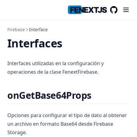
Textselect
useLocalStorage
Upload
useSessionStorage
GitHub
(opens in a
card
useHistory
Firebase
Interface
google
useOnline
Ccv
Interfaces
scanner
useLanguage
Expdate
Autocomplete
unit
useRouter
Number
Loadscript
Qr
useWindowRouter
Maps
Textqr
Base
Interfaces utilizadas en la configuración y
useApiError
operaciones de la clase FenextFirebase.
Distance
useApiMutation
Volumen
useApiQuery
onGetBase64Props
Weight
useRefresh
Interfaces
Opciones para configurar el tipo de dato al obtener
Addressgoogle
un archivo en formato Base64 desde Firebase
Storage.
Alert