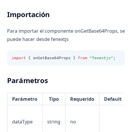
Card
Importación
Csc
Date
Para importar el componente onGetBase64Props, se
Day
puede hacer desde fenextjs
Error
File
import
 { onGetBase64Props } 
from
"fenextjs"
;
Img
Pagination
Parámetros
Phone
Request
Parámetro
Tipo
Requerido
Default
Search
T
dataType
string
no
Theme