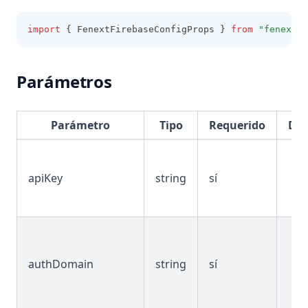
Pagenotfound
import
 { FenextFirebaseConfigProps } 
from
"fenextjs
Requesttimeout
Servererror
Parámetros
Serviceunavailable
Timeout
Parámetro
Tipo
Requerido
Def
Toomanyrequests
Unauthorized
googlekey
apiKey
string
sí
input
Invalid
usertoken
Notfound
Invalid
Export
Length
Invalid
authDomain
string
sí
Notequal
Notfound
Csv
Outofrange
Json