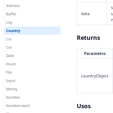
Address
s
data
Buffer
n
City
Country
Returns
Csc
Csv
Parametro
Date
Enum
File
countryObject
Input
Money
Number
Usos
Numbercount