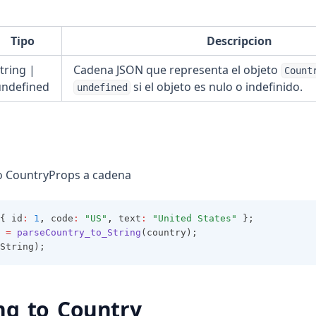
Tipo
Descripcion
tring |
Cadena JSON que representa el objeto
Count
undefined
si el objeto es nulo o indefinido.
undefined
to CountryProps a cadena
{ id
:
1
,
 code
:
"US"
,
 text
:
"United States"
 };
=
parseCountry_to_String
(country);
String);
ng_to_Country