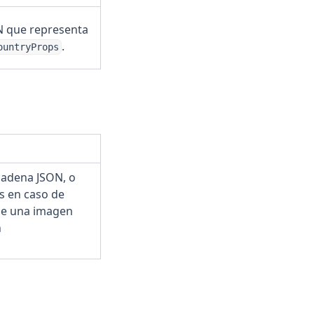
 que representa
.
ountryProps
cadena JSON, o
s en caso de
ene una imagen
n