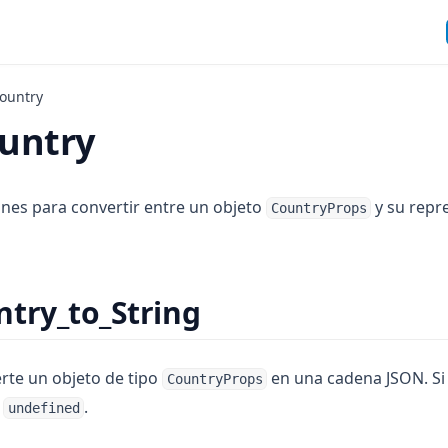
ountry
untry
nes para convertir entre un objeto
y su repr
CountryProps
try_to_String
rte un objeto de tipo
en una cadena JSON. Si 
CountryProps
a
.
undefined