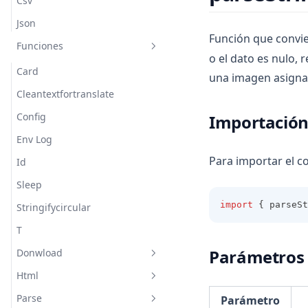
Notequal
Notfound
Csv
Outofrange
Json
Función que convie
Patternmismatch
Funciones
o el dato es nulo, 
Required
Card
una imagen asignad
Toolong
Cleantextfortranslate
Tooshort
Config
Importació
Valuetoohigh
Env Log
Valuetoolow
Para importar el c
Id
Sleep
import
 { parseSt
Stringifycircular
T
Parámetros
Donwload
Html
Img
Parse
Parámetro
Getspaceparent