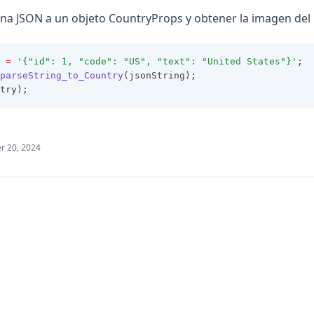
na JSON a un objeto CountryProps y obtener la imagen del 
=
'{"id": 1, "code": "US", "text": "United States"}'
;
parseString_to_Country
(jsonString);
try);
 20, 2024