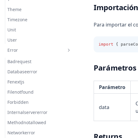
Importació
Theme
Timezone
Para importar el c
Unit
User
import
 { parseCo
Error
Badrequest
Parámetros
Databaseerror
Fenextjs
Parámetro
Filenotfound
Forbidden
data
u
Internalservererror
Methodnotallowed
Networkerror
Returns