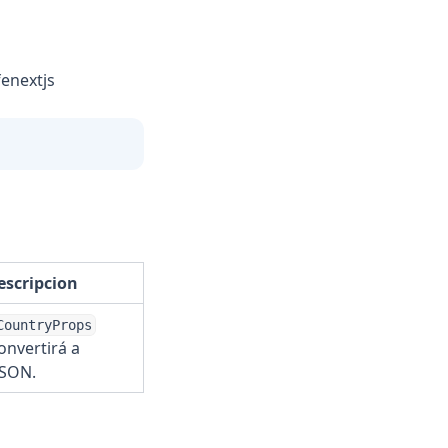
enextjs
escripcion
CountryProps
onvertirá a
JSON.