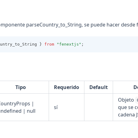
n
omponente parseCountry_to_String, se puede hacer desde f
untry_to_String } 
from
"fenextjs"
;
Tipo
Requerido
Default
D
Objeto
CountryProps |
sí
que se c
ndefined | null
cadena 