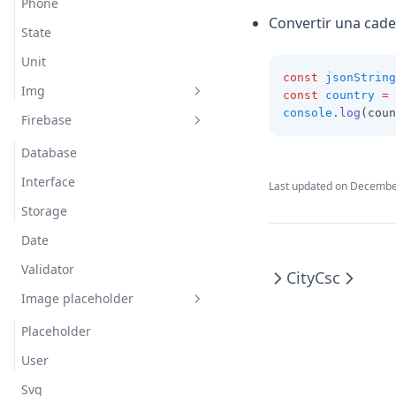
Phone
Convertir una cade
State
Unit
const
jsonString
Img
const
country
=
console
.log
(coun
Firebase
Base64scale
Base64toimgdata
Database
Interface
Last updated on
December
Storage
Date
Validator
City
Csc
Image placeholder
Placeholder
User
Svg