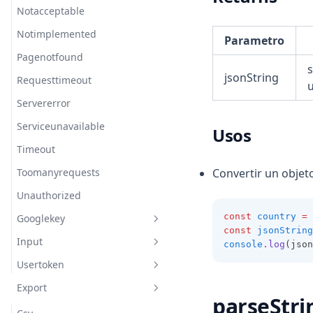
Notacceptable
Notimplemented
Parametro
Pagenotfound
s
jsonString
Requesttimeout
Servererror
Serviceunavailable
Usos
Timeout
Toomanyrequests
Convertir un obje
Unauthorized
const
country
=
 
Googlekey
const
jsonString
Input
Invalid
console
.log
(json
Usertoken
Notfound
Invalid
Export
Length
Invalid
parseStri