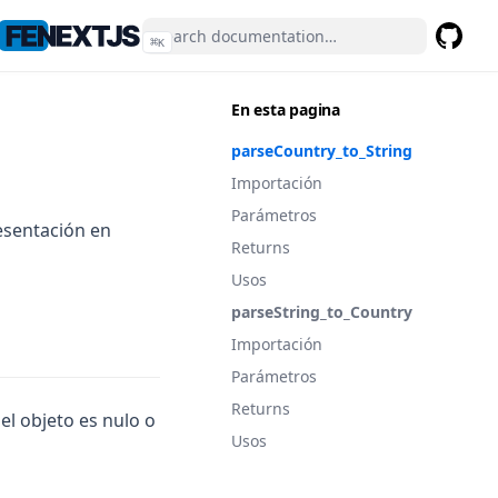
⌘
K
GitHub
(opens 
En esta pagina
parseCountry_to_String
Importación
Parámetros
esentación en
Returns
Usos
parseString_to_Country
Importación
Parámetros
Returns
el objeto es nulo o
Usos