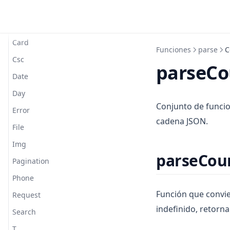
Addressgoogle
Alert
Card
Funciones
parse
C
Csc
parseCo
Date
Day
Conjunto de funcio
Error
cadena JSON.
File
Img
parseCoun
Pagination
Phone
Función que convie
Request
indefinido, retorn
Search
T