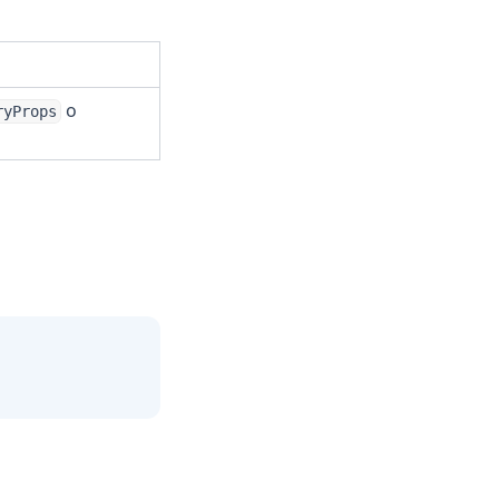
o
ryProps