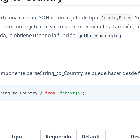
rte una cadena JSON en un objeto de tipo
. S
CountryProps
retorna un objeto con valores predeterminados. También, si 
a, la obtiene usando la función
.
getRuteCountryImg
n
omponente parseString_to_Country, se puede hacer desde f
ring_to_Country } 
from
"fenextjs"
;
Tipo
Requerido
Default
Des