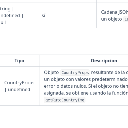
tring |
Cadena JSON
undefined |
sí
un objeto
C
ull
Tipo
Descripcion
Objeto
resultante de la 
CountryProps
un objeto con valores predeterminado
CountryProps
error o datos nulos. Si el objeto no ti
| undefined
asignada, se obtiene usando la funció
.
getRuteCountryImg